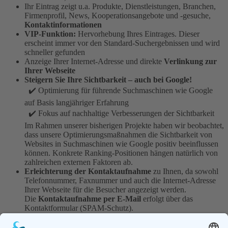
Ihr Eintrag zeigt u.a. Produkte, Dienstleistungen, Branchen,
Firmenprofil, News, Kooperationsangebote und -gesuche,
Kontaktinformationen
VIP-Funktion:
Hervorhebung Ihres Eintrages. Dieser
erscheint immer vor den Standard-Suchergebnissen und wird
schneller gefunden
Anzeige Ihrer Internet-Adresse und direkte
Verlinkung zur
Ihrer Webseite
Steigern Sie Ihre Sichtbarkeit – auch bei Google!
✔️ Optimierung für führende Suchmaschinen wie Google
auf Basis langjähriger Erfahrung
✔️ Fokus auf nachhaltige Verbesserungen der Sichtbarkeit
Im Rahmen unserer bisherigen Projekte haben wir beobachtet,
dass unsere Optimierungsmaßnahmen die Sichtbarkeit von
Websites in Suchmaschinen wie Google positiv beeinflussen
können. Konkrete Ranking-Positionen hängen natürlich von
zahlreichen externen Faktoren ab.
Erleichterung der Kontaktaufnahme
zu Ihnen, da sowohl
Telefonnummer, Faxnummer und auch die Internet-Adresse
Ihrer Webseite für die Besucher angezeigt werden.
Die
Kontaktaufnahme per E-Mail
erfolgt über das
Kontaktformular (SPAM-Schutz).
Anmeldung mehrerer ähnlicher Einträge, z.B. für Filialen,
Standorte. Das Entgelt wird nur 1x berechnet