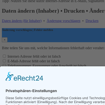
Tipp: Nutzen Sie diese kurze Internet-Adresse in E-Mails, Signaturen
Daten ändern (Inhaber) • Drucken • Änder
Daten ändern (für Inhaber)
•
Änderung vorschlagen
•
Drucken
Änderung vorschlagen | Fehler melden
×
Bitte teilen Sie uns mit, welche Informationen fehlerhaft oder veraltet 
Internet-Adresse fehlt oder ist falsch
E-Mail-Adresse fehlt oder ist falsch
Telefonnummer, Faxnummer oder Anschrift ist falsch
Firma existiert nicht mehr
Firmenname ist falsch
Ihre Nachricht an uns
Optional
Sicherheitsfrage:
Bitte addieren Sie:
9 + 4
= ?