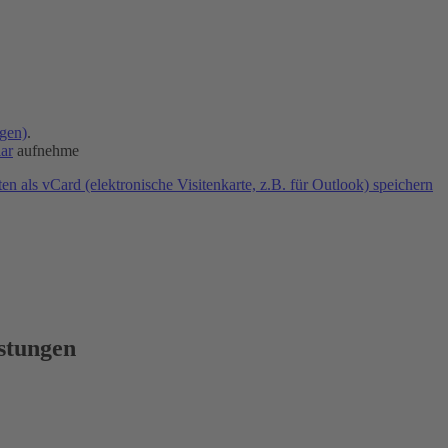
gen)
.
ar
aufnehme
n als vCard (elektronische Visitenkarte, z.B. für Outlook) speichern
istungen