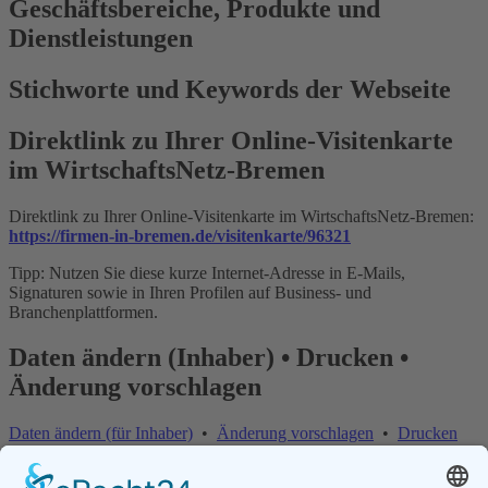
Geschäftsbereiche, Produkte und
Dienstleistungen
Stichworte und Keywords der Webseite
Direktlink zu Ihrer Online-Visitenkarte
im WirtschaftsNetz-Bremen
Direktlink zu Ihrer Online-Visitenkarte im WirtschaftsNetz-Bremen:
https://firmen-in-bremen.de/visitenkarte/96321
Tipp: Nutzen Sie diese kurze Internet-Adresse in E-Mails,
Signaturen sowie in Ihren Profilen auf Business- und
Branchenplattformen.
Daten ändern (Inhaber) • Drucken •
Änderung vorschlagen
Daten ändern (für Inhaber)
•
Änderung vorschlagen
•
Drucken
Änderung vorschlagen | Fehler melden