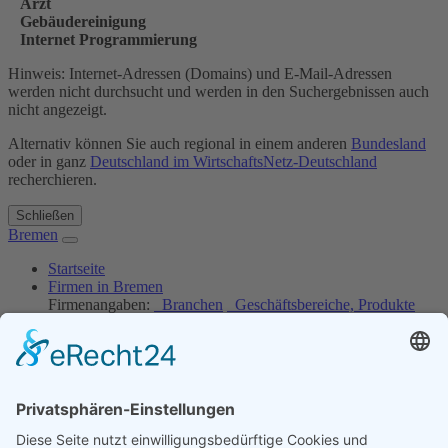
Arzt
Gebäudereinigung
Internet Programmierung
Hinweis: Internet-Adressen (Domains) und E-Mail-Adressen
werden nicht durchsucht und werden in den Suchergebnissen auch
nicht angezeigt.
Alternativ können Sie auch regional in einem anderen
Bundesland
oder in ganz
Deutschland im WirtschaftsNetz-Deutschland
recherchieren.
Schließen
Bremen
Startseite
Firmen in Bremen
Firmenangaben:
Branchen
Geschäftsbereiche, Produkte
und Dienstleistungen
Verzeichnisse:
Orte in Bremen
Hotels in Bremen
Job-Angebote
Kostenlos eintragen
Einloggen
Ihre Werbung
Kontakt / Impressum