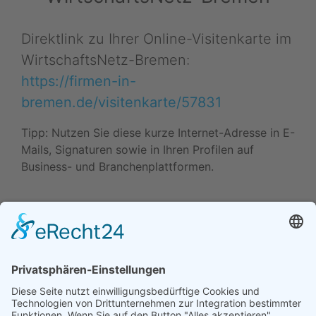
Direktlink zu Ihrer Online-Visitenkarte im
WirtschaftsNetz-Bremen:
https://firmen-in-
bremen.de/visitenkarte/57831
Tipp: Nutzen Sie diese kurze Internet-Adresse in E-
Mails, Signaturen sowie in Ihren Profilen auf
Business- und Branchenplattformen.
Daten ändern (Inhaber) •
Drucken • Änderung
vorschlagen